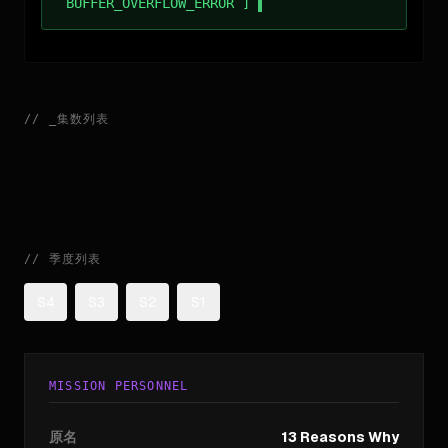
BUFFER_OVERFLOW_ERROR ]
//
_
集数列表
//
季度列表
S4
S3
S2
S1
MISSION PERSONNEL
原名
13 Reasons Why