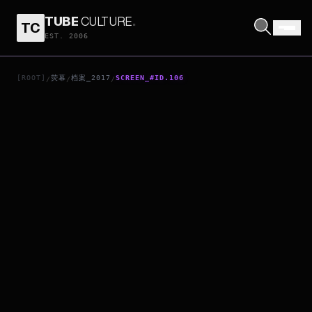
TUBE
CULTURE
.
TC
13 REASONS WHY
EST. 2006
[ROOT]
荧幕
档案_2017
SCREEN_#ID.106
/
/
/