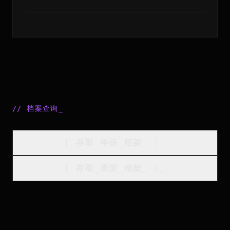
//
档案查询
_
[
存取_年份_框架
_
]_
[
存取_类型_框架
_
]_