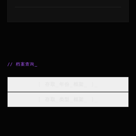
//
档案查询
_
[
存取_年份_框架
_
]_
[
存取_类型_框架
_
]_