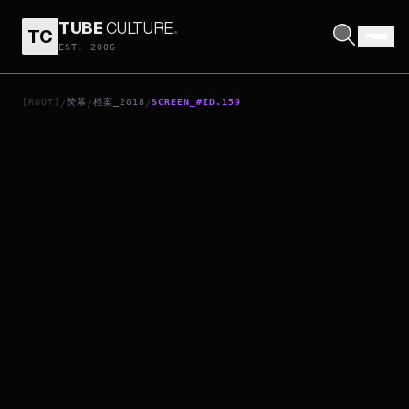
TUBE
CULTURE
.
TC
HOMECOMING
EST. 2006
[ROOT]
荧幕
档案_2018
SCREEN_#ID.159
/
/
/