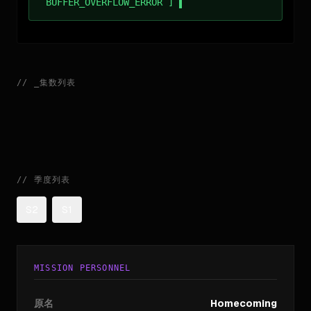
BUFFER_OVERFLOW_ERROR ]
//
_
集数列表
//
季度列表
S2
S1
MISSION PERSONNEL
原名
Homecoming