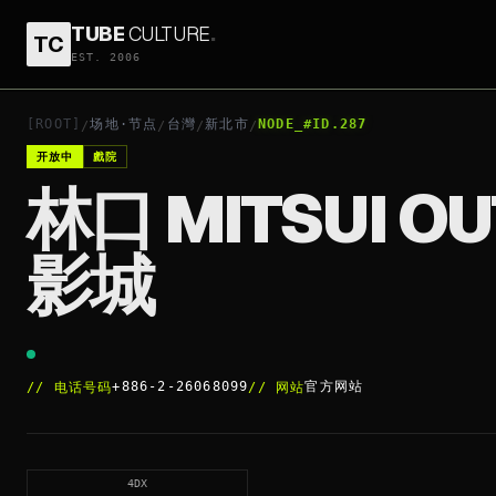
TUBE
CULTURE
.
TC
林口 MITSUI OUTLET PARK 威秀影城
EST. 2006
+886-2-260
开放中
[ROOT]
场地·节点
台灣
新北市
NODE_#ID.287
/
/
/
/
开放中
戲院
林口 MITSUI OU
影城
+886-2-26068099
官方网站
//
电话号码
//
网站
4DX