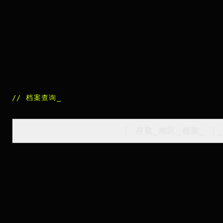
//
档案查询
_
[
存取_地区_框架
_
]_