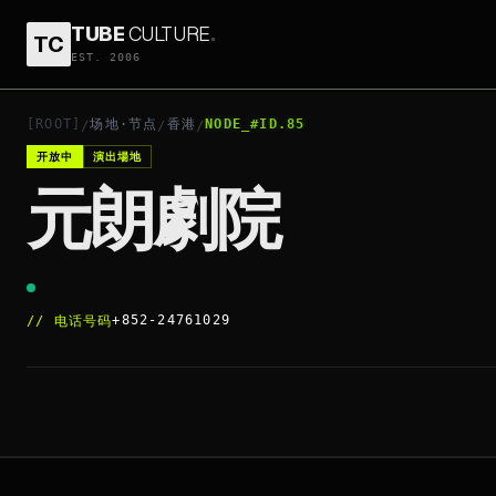
TUBE
CULTURE
.
TC
元朗劇院
EST. 2006
+852-24761029
开放中
[ROOT]
场地·节点
香港
NODE_#ID.85
/
/
/
开放中
演出場地
元朗劇院
+852-24761029
//
电话号码