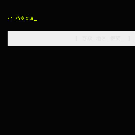
//
档案查询
_
[
存取_地区_框架
_
]_