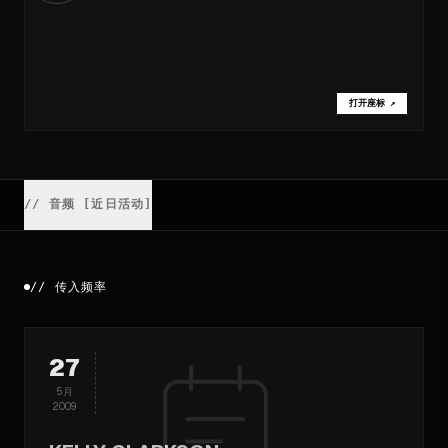
打开座标
↗
//
音频 [近日活动]
//
传入频率
27
5月
2009