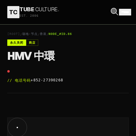
TUBE
CULTURE
.
TC
HMV 中環
EST. 2006
打开座标
↗
[ROOT]
场地·节点
香港
NODE_#ID.86
/
/
/
永久关闭
商店
HMV 中環
+852-27390268
//
电话号码