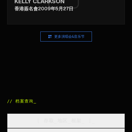
KELLY CLARKSON
香港簽名會2009年5月27日
更多演唱会&音乐节
//
档案查询
_
[
存取_地区_框架
_
]_