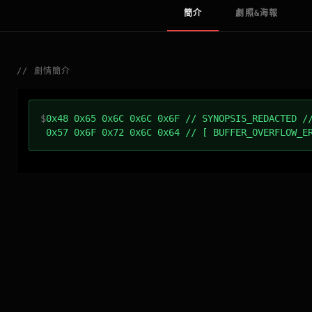
簡介
劇照&海報
//
劇情簡介
$
0x48 0x65 0x6C 0x6C 0x6F // SYNOPSIS_REDACTED /
0x57 0x6F 0x72 0x6C 0x64 // [ BUFFER_OVERFLOW_E