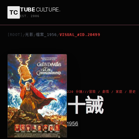
TUBE
CULTURE
.
TC
十誡
EST. 2006
[ROOT]
光影
檔案_1956
VISUAL_#ID.20499
/
/
/
220 分鐘
///
冒險 / 劇情 / 家庭 / 歷史
十誡
1956