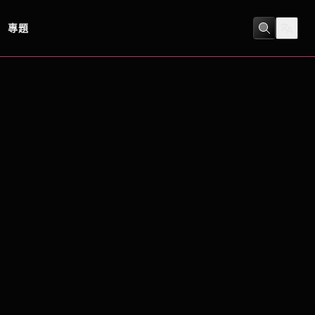
專題
冒險
/
劇情