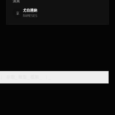
演員
尤伯連納
RAMESES
[
存取_類型_框架
_
]_