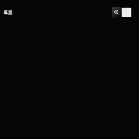
專題
劇情
/
動作