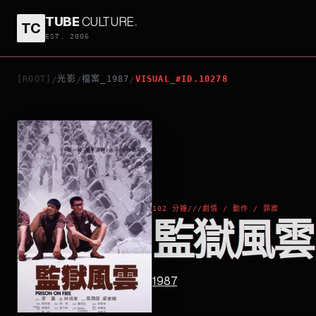
TUBE
CULTURE
.
TC
監獄風雲
EST. 2006
[ROOT]
光影
檔案_1987
VISUAL_#ID.10278
/
/
/
102 分鐘
///
劇情 / 動作 / 罪案
監獄風雲
1987