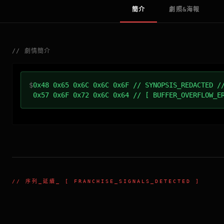
簡介
劇照&海報
//
劇情簡介
$
0x48 0x65 0x6C 0x6C 0x6F // SYNOPSIS_REDACTED /
0x57 0x6F 0x72 0x6C 0x64 // [ BUFFER_OVERFLOW_E
//
序列_延續
_ [ FRANCHISE_SIGNALS_DETECTED ]