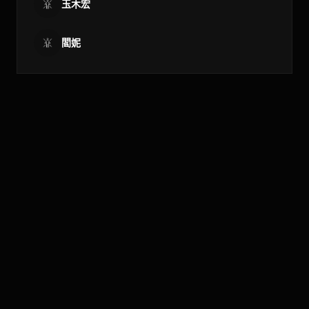
玉木宏
閻妮