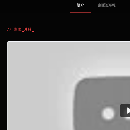
簡介
劇照&海報
//
影像_片段
_