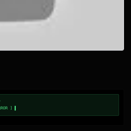
/
RROR ]