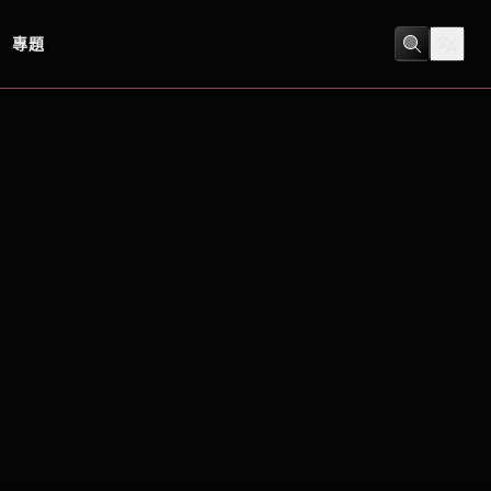
專題
劇情
/
歷史