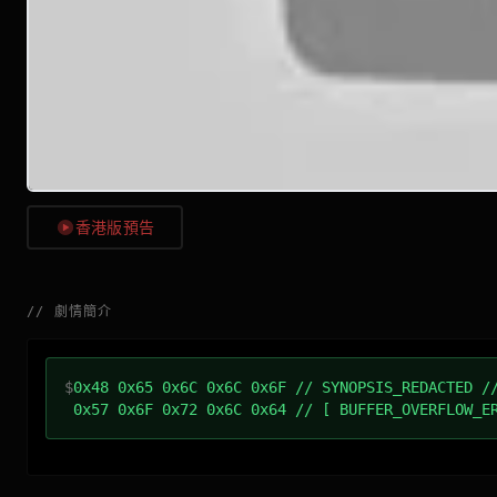
香港版預告
//
劇情簡介
$
0x48 0x65 0x6C 0x6C 0x6F // SYNOPSIS_REDACTED /
0x57 0x6F 0x72 0x6C 0x64 // [ BUFFER_OVERFLOW_E