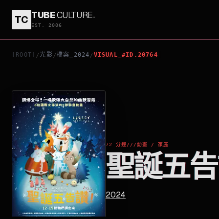
TUBE
CULTURE
.
TC
聖誕五告讚！
EST. 2006
[ROOT]
光影
檔案_2024
VISUAL_#ID.20764
/
/
/
72 分鐘
///
動畫 / 家庭
聖誕五告
2024