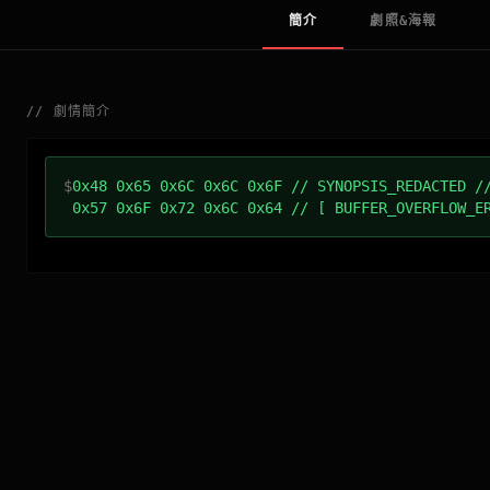
簡介
劇照&海報
//
劇情簡介
$
0x48 0x65 0x6C 0x6C 0x6F // SYNOPSIS_REDACTED /
0x57 0x6F 0x72 0x6C 0x64 // [ BUFFER_OVERFLOW_E