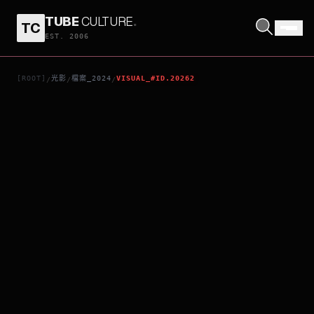
TUBE
CULTURE
.
TC
馴鹿大冒險：超越北極光
EST. 2006
[ROOT]
光影
檔案_2024
VISUAL_#ID.20262
/
/
/