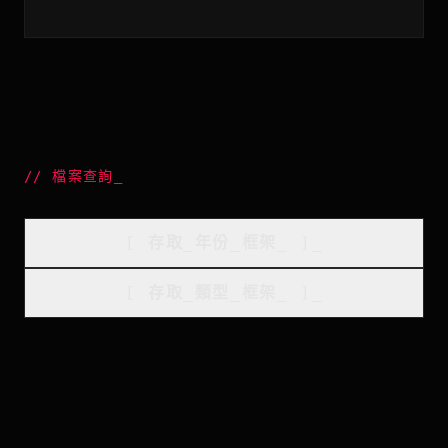
//
檔案查詢
_
[
存取_年份_框架
_
]_
[
存取_類型_框架
_
]_