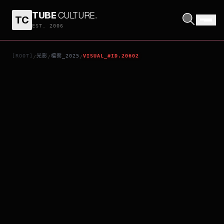
TUBE
CULTURE
.
TC
坂本龍一：日記
EST. 2006
[ROOT]
光影
檔案_2025
VISUAL_#ID.20602
/
/
/