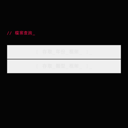
//
檔案查詢
_
[
存取_年份_框架
_
]_
[
存取_類型_框架
_
]_