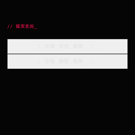
//
檔案查詢
_
[
存取_年份_框架
_
]_
[
存取_類型_框架
_
]_