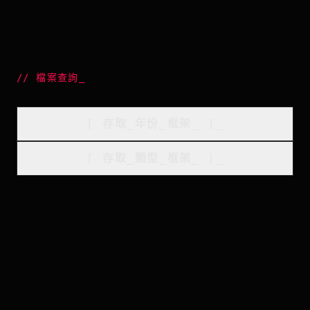
//
檔案查詢
_
[
存取_年份_框架
_
]_
[
存取_類型_框架
_
]_