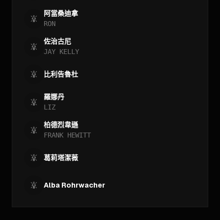
阿當桑迪拿
RON
佐治古尼
JAY KELLY
比利告魯杜
羅娜丹
LIZ
柏德烈韋遜
FRANK HEWITT
葛莉塔潔薇
Alba Rohrwacher