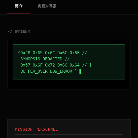
簡介
劇照&海報
//
劇情簡介
$
0x48 0x65 0x6C 0x6C 0x6F //
SYNOPSIS_REDACTED //
0x57 0x6F 0x72 0x6C 0x64 // [
BUFFER_OVERFLOW_ERROR ]
MISSION PERSONNEL