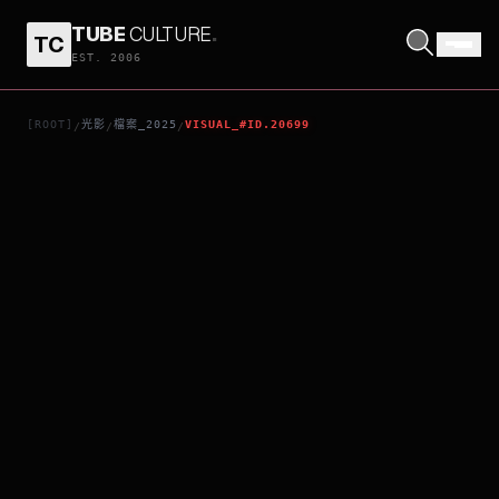
TUBE
CULTURE
.
TC
影星傑凱利
EST. 2006
[ROOT]
光影
檔案_2025
VISUAL_#ID.20699
/
/
/