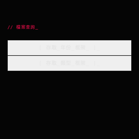
//
檔案查詢
_
[
存取_年份_框架
_
]_
[
存取_類型_框架
_
]_