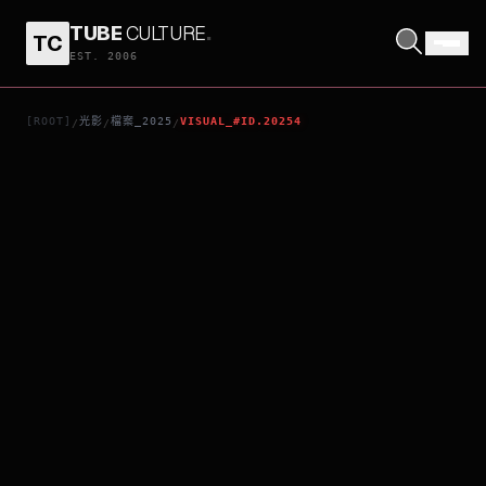
TUBE
CULTURE
.
TC
我內心綻放的煙火
EST. 2006
[ROOT]
光影
檔案_2025
VISUAL_#ID.20254
/
/
/