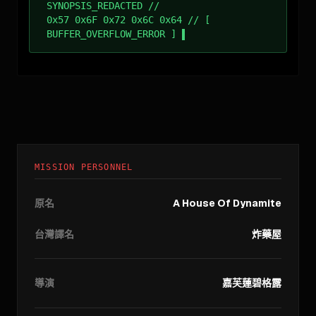
SYNOPSIS_REDACTED //
0x57 0x6F 0x72 0x6C 0x64 // [
BUFFER_OVERFLOW_ERROR ]
MISSION PERSONNEL
原名
A House Of Dynamite
台灣譯名
炸藥屋
導演
嘉芙蓮碧格露