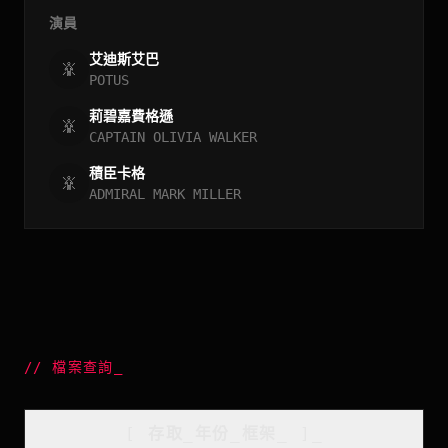
演員
艾迪斯艾巴
POTUS
莉碧嘉費格遜
CAPTAIN OLIVIA WALKER
積臣卡格
ADMIRAL MARK MILLER
//
檔案查詢
_
[
存取_年份_框架
_
]_