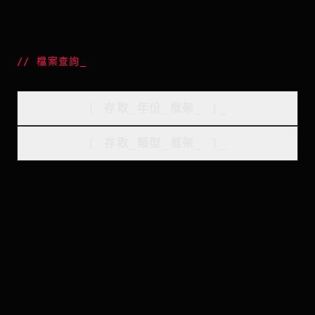
//
檔案查詢
_
[
存取_年份_框架
_
]_
[
存取_類型_框架
_
]_