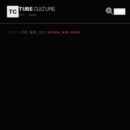
TUBE
CULTURE
.
TC
男神
EST. 2006
[ROOT]
光影
檔案_2025
VISUAL_#ID.20423
/
/
/