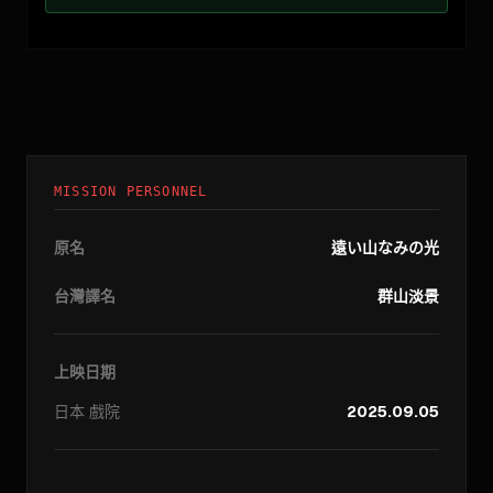
MISSION PERSONNEL
原名
遠い山なみの光
台灣譯名
群山淡景
上映日期
日本
戲院
2025.09.05