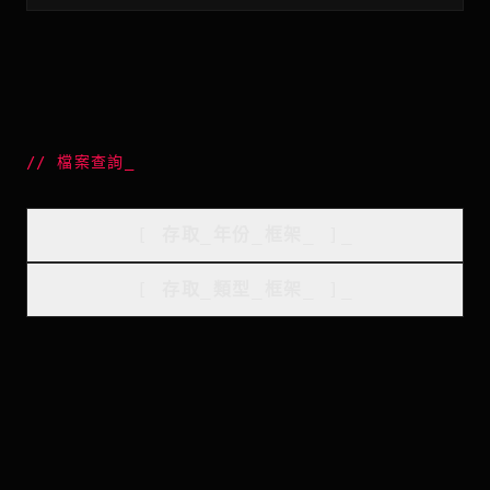
//
檔案查詢
_
[
存取_年份_框架
_
]_
[
存取_類型_框架
_
]_