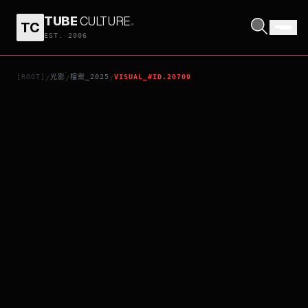
TUBE
CULTURE
.
TC
鬼太郎2025舞台劇版
EST. 2006
[ROOT]
光影
檔案_2025
VISUAL_#ID.20709
/
/
/