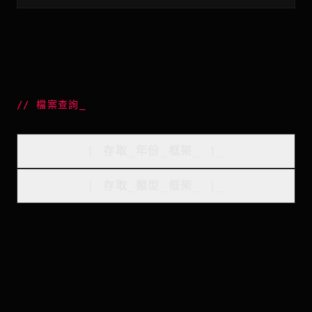
//
檔案查詢
_
[
存取_年份_框架
_
]_
[
存取_類型_框架
_
]_