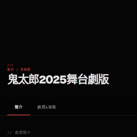
///
動作 / 音樂劇
鬼太郎2025舞台劇版
簡介
劇照&海報
//
劇情簡介