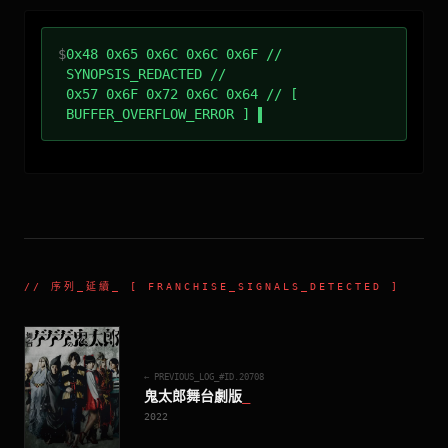
$
0x48 0x65 0x6C 0x6C 0x6F //
SYNOPSIS_REDACTED //
0x57 0x6F 0x72 0x6C 0x64 // [
BUFFER_OVERFLOW_ERROR ]
//
序列_延續
_ [ FRANCHISE_SIGNALS_DETECTED ]
← PREVIOUS_LOG_#ID.
20708
鬼太郎舞台劇版
_
2022