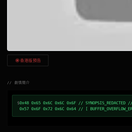
香港版預告
//
劇情簡介
$
0x48 0x65 0x6C 0x6C 0x6F // SYNOPSIS_REDACTED /
0x57 0x6F 0x72 0x6C 0x64 // [ BUFFER_OVERFLOW_E