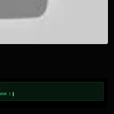
/
RROR ]