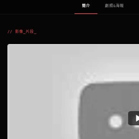
簡介
劇照&海報
//
影像_片段
_