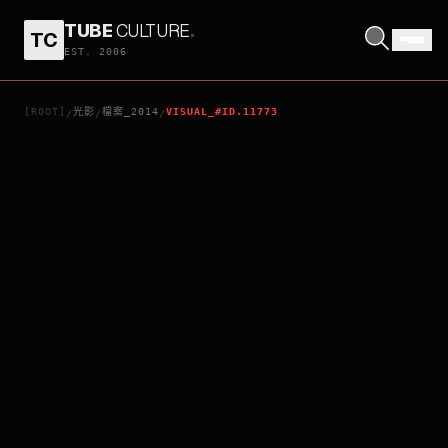
TUBE
CULTURE
.
TC
西遊記之大鬧天宮
EST. 2006
[ROOT]
光影
檔案_2014
VISUAL_#ID.11773
/
/
/