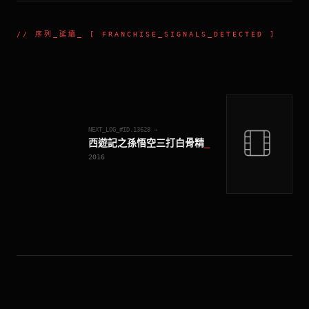
//
序列_延續
_ [ FRANCHISE_SIGNALS_DETECTED ]
NEXT_LOG_#ID.
13628
→
西遊記之孫悟空三打白骨精
_
2016