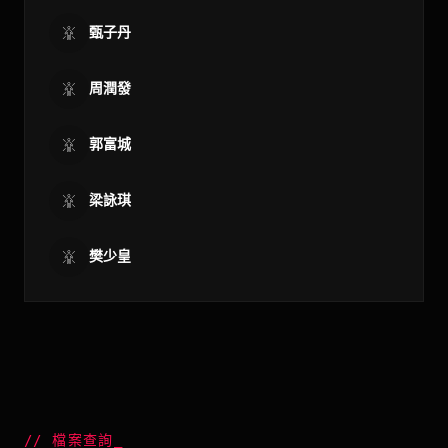
甄子丹
周潤發
郭富城
梁詠琪
樊少皇
//
檔案查詢
_