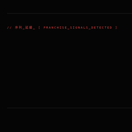
//
序列_延續
_ [ FRANCHISE_SIGNALS_DETECTED ]