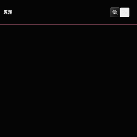
專題
劇情
/
恐怖