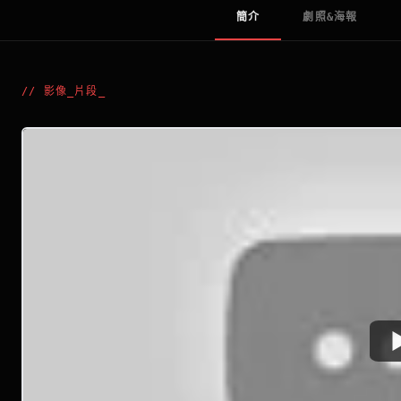
簡介
劇照&海報
//
影像_片段
_