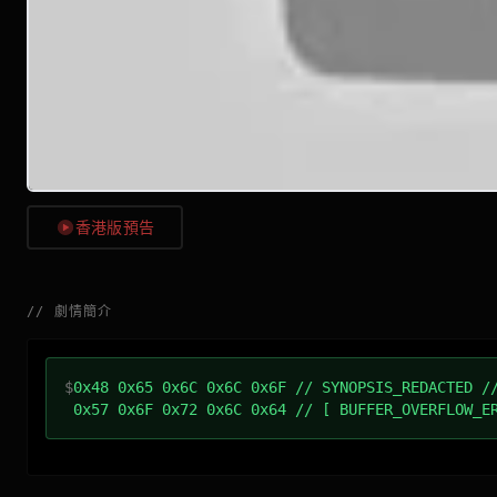
香港版預告
//
劇情簡介
$
0x48 0x65 0x6C 0x6C 0x6F // SYNOPSIS_REDACTED /
0x57 0x6F 0x72 0x6C 0x64 // [ BUFFER_OVERFLOW_E