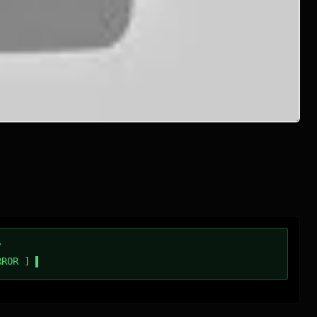
/
RROR ]