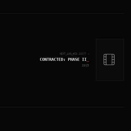
NEXT_LOG_#ID.
13177
→
CONTRACTED: PHASE II
_
2015