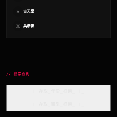
古天樂
吳彥祖
//
檔案查詢
_
[
存取_年份_框架
_
]_
[
存取_類型_框架
_
]_