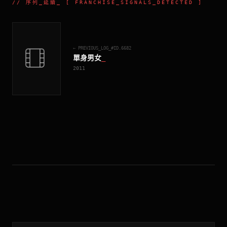
//
序列_延續
_ [ FRANCHISE_SIGNALS_DETECTED ]
← PREVIOUS_LOG_#ID.
6682
單身男女
_
2011