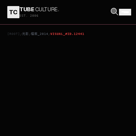
TUBE
CULTURE
.
TC
單身男女2
EST. 2006
[ROOT]
光影
檔案_2014
VISUAL_#ID.12441
/
/
/