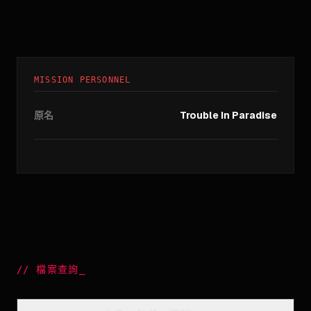
MISSION PERSONNEL
原名
Trouble In Paradise
//
檔案查詢
_