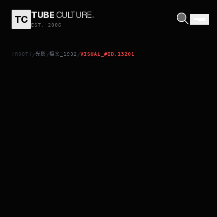
TUBE
CULTURE
.
TC
TROUBLE IN PARADISE
EST. 2006
[ROOT]
光影
檔案_1932
VISUAL_#ID.13201
/
/
/