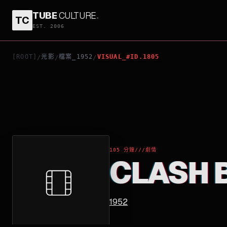
TUBE
CULTURE
.
TC
CLASH BY NIGHT
EST. 2006
[ROOT]
光影
檔案_1952
VISUAL_#ID.1805
/
/
/
105 分鐘
///
劇情
CLASH 
1952