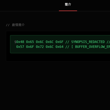
簡介
//
劇情簡介
$
0x48 0x65 0x6C 0x6C 0x6F // SYNOPSIS_REDACTED /
0x57 0x6F 0x72 0x6C 0x64 // [ BUFFER_OVERFLOW_E