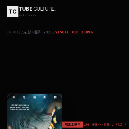
TUBE
CULTURE
.
TC
極限返航
EST. 2006
[ROOT]
光影
檔案_2026
VISUAL_#ID.20096
/
/
/
現正上映中
156 分鐘
///
劇情 / 科幻 /