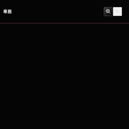
專題
劇情
/
科幻