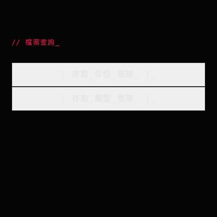
//
檔案查詢
_
[
存取_年份_框架
_
]_
[
存取_類型_框架
_
]_