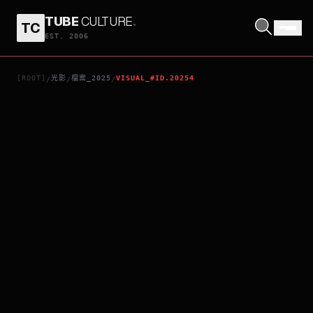
TUBE
CULTURE
.
TC
我內心綻放的煙火
EST. 2006
[ROOT]
光影
檔案_2025
VISUAL_#ID.20254
/
/
/