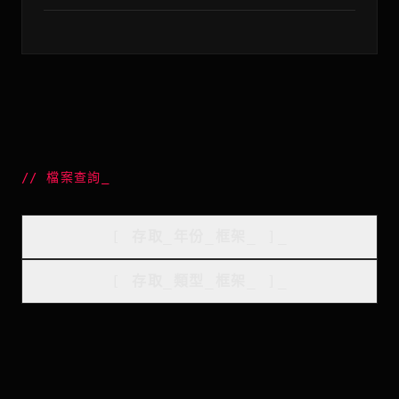
//
檔案查詢
_
[
存取_年份_框架
_
]_
[
存取_類型_框架
_
]_