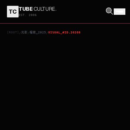
TUBE
CULTURE
.
TC
從那天起，眼淚是美味的
EST. 2006
[ROOT]
光影
檔案_2025
VISUAL_#ID.20268
/
/
/