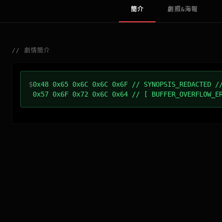
簡介
劇照&海報
//
劇情簡介
$
0x48 0x65 0x6C 0x6C 0x6F // SYNOPSIS_REDACTED /
0x57 0x6F 0x72 0x6C 0x64 // [ BUFFER_OVERFLOW_E