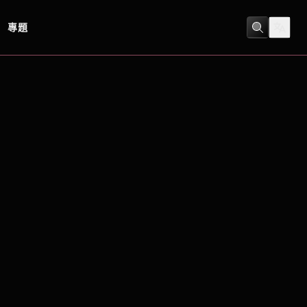
專題
劇情
/
生平