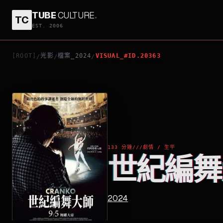
TUBE
CULTURE
.
TC
世紀編舞大師
EST. 2006
[ROOT]
光影
檔案_2024
VISUAL_#ID.20363
/
/
/
133 分鐘
///
劇情 / 生平
世紀編舞
2024