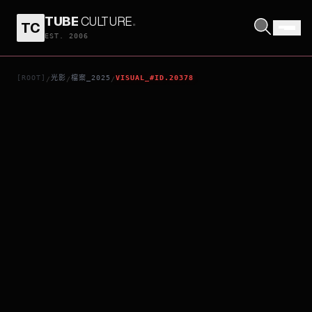
TUBE
CULTURE
.
TC
貝多芬捏造
EST. 2006
[ROOT]
光影
檔案_2025
VISUAL_#ID.20378
/
/
/