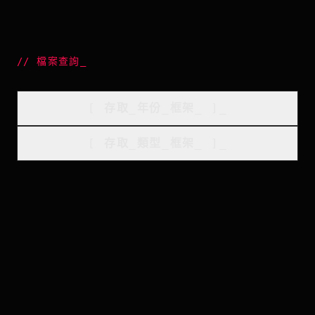
//
檔案查詢
_
[
存取_年份_框架
_
]_
[
存取_類型_框架
_
]_