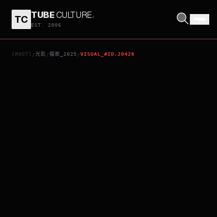
TUBE
CULTURE
.
TC
DEPECHE MODE: M
EST. 2006
[ROOT]
光影
檔案_2025
VISUAL_#ID.20426
/
/
/