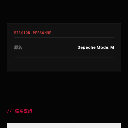
MISSION PERSONNEL
原名
Depeche Mode: M
//
檔案查詢
_