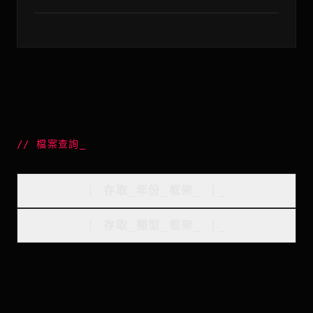
//
檔案查詢
_
[
存取_年份_框架
_
]_
[
存取_類型_框架
_
]_