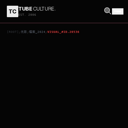
TUBE
CULTURE
.
TC
取精急轉彎
EST. 2006
[ROOT]
光影
檔案_2024
VISUAL_#ID.20536
/
/
/