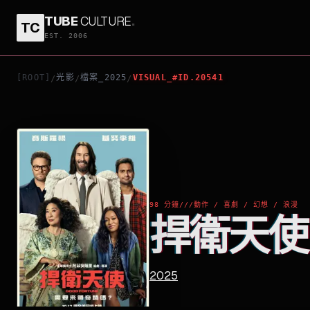
TUBE
CULTURE
.
TC
捍衛天使
EST. 2006
[ROOT]
光影
檔案_2025
VISUAL_#ID.20541
/
/
/
98 分鐘
///
動作 / 喜劇 / 幻想 / 浪漫
捍衛天使
2025