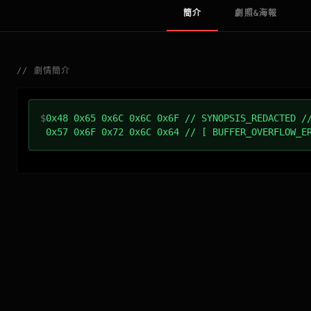
簡介
劇照&海報
//
劇情簡介
$
0x48 0x65 0x6C 0x6C 0x6F // SYNOPSIS_REDACTED /
0x57 0x6F 0x72 0x6C 0x64 // [ BUFFER_OVERFLOW_E