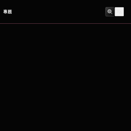
專題
動作
/
喜劇