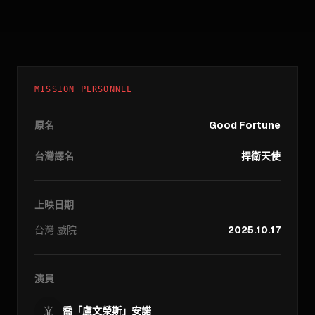
MISSION PERSONNEL
原名
Good Fortune
台灣譯名
捍衛天使
上映日期
台灣
戲院
2025.10.17
演員
喬「盧文榮斯」安諾