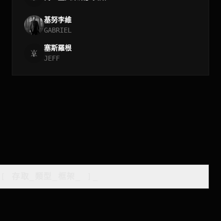
基努李維
GABRIEL
塞斯羅根
JEFF
[
存取_類型_框架
_
]_