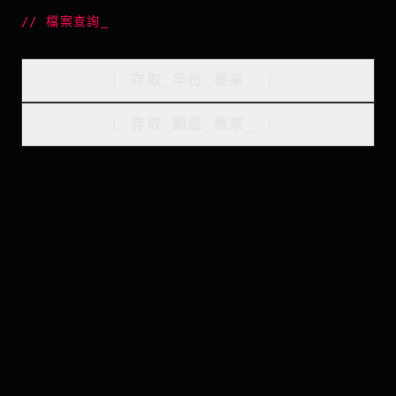
//
檔案查詢
_
[
存取_年份_框架
_
]_
[
存取_類型_框架
_
]_