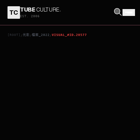
TUBE
CULTURE
.
TC
劇場版 美味的學校午餐：畢業
EST. 2006
[ROOT]
光影
檔案_2022
VISUAL_#ID.20577
/
/
/