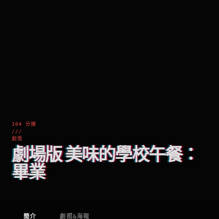
104 分鐘
///
劇情
劇場版 美味的學校午餐：
畢業
簡介
劇照&海報