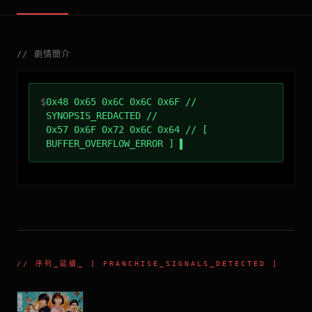
//
劇情簡介
$
0x48 0x65 0x6C 0x6C 0x6F //
SYNOPSIS_REDACTED //
0x57 0x6F 0x72 0x6C 0x64 // [
BUFFER_OVERFLOW_ERROR ]
//
序列_延續
_ [ FRANCHISE_SIGNALS_DETECTED ]