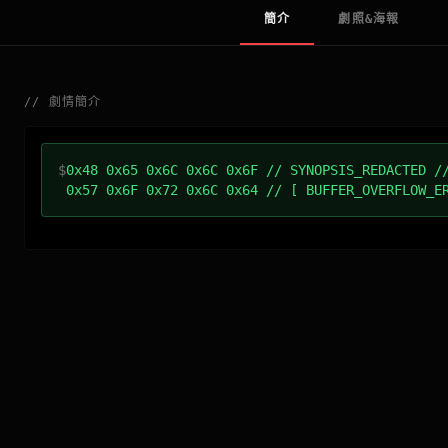
簡介
劇照&海報
//
劇情簡介
$
0x48 0x65 0x6C 0x6C 0x6F // SYNOPSIS_REDACTED /
0x57 0x6F 0x72 0x6C 0x64 // [ BUFFER_OVERFLOW_E