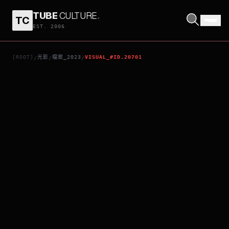
TUBE
CULTURE
.
TC
MARK ANTONY
EST. 2006
[ROOT]
光影
檔案_2023
VISUAL_#ID.20701
/
/
/