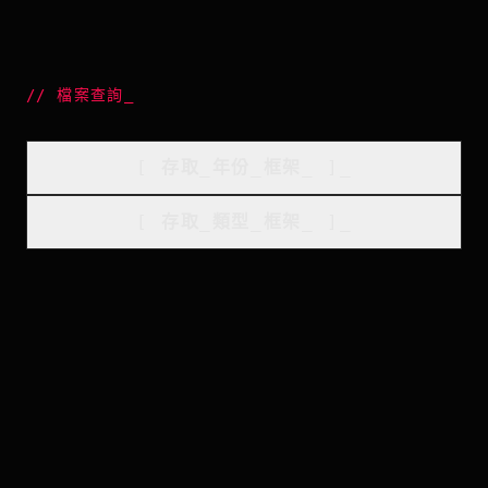
//
檔案查詢
_
[
存取_年份_框架
_
]_
[
存取_類型_框架
_
]_