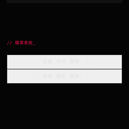
//
檔案查詢
_
[
存取_年份_框架
_
]_
[
存取_類型_框架
_
]_