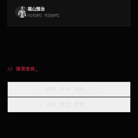
福山雅治
HIROMI MINAMI
//
檔案查詢
_
[
存取_年份_框架
_
]_
[
存取_類型_框架
_
]_