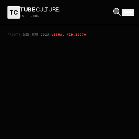
TUBE
CULTURE
.
TC
電影 LAST MAN -FIRST LOVE-
EST. 2006
[ROOT]
光影
檔案_2025
VISUAL_#ID.20770
/
/
/