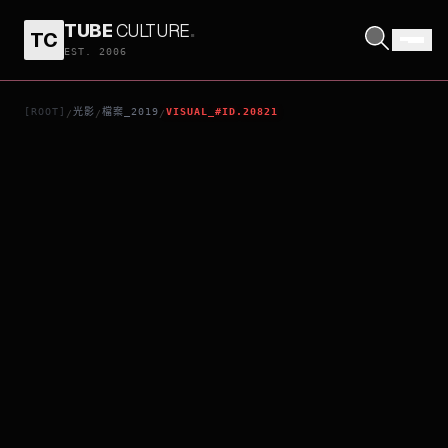
TUBE
CULTURE
.
TC
寶萊塢雙雄之戰
EST. 2006
[ROOT]
光影
檔案_2019
VISUAL_#ID.20821
/
/
/