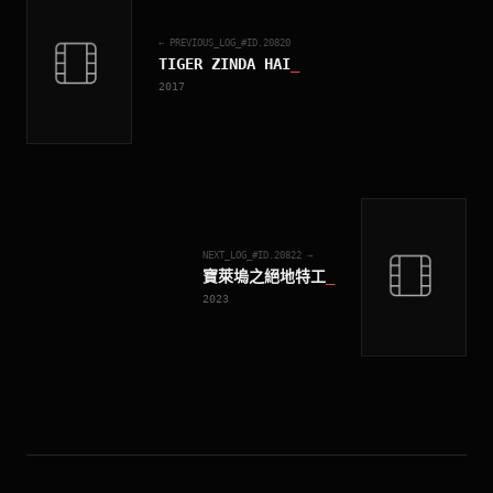
← PREVIOUS_LOG_#ID.
20820
TIGER ZINDA HAI
_
2017
NEXT_LOG_#ID.
20822
→
寶萊塢之絕地特工
_
2023