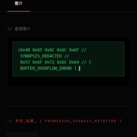
簡介
//
劇情簡介
$
0x48 0x65 0x6C 0x6C 0x6F //
SYNOPSIS_REDACTED //
0x57 0x6F 0x72 0x6C 0x64 // [
BUFFER_OVERFLOW_ERROR ]
//
序列_延續
_ [ FRANCHISE_SIGNALS_DETECTED ]