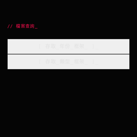
//
檔案查詢
_
[
存取_年份_框架
_
]_
[
存取_類型_框架
_
]_