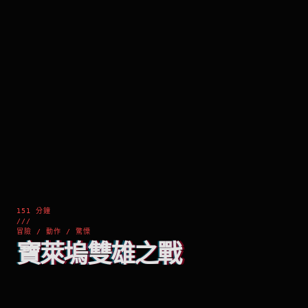
151 分鐘
///
冒險 / 動作 / 驚慄
寶萊塢雙雄之戰