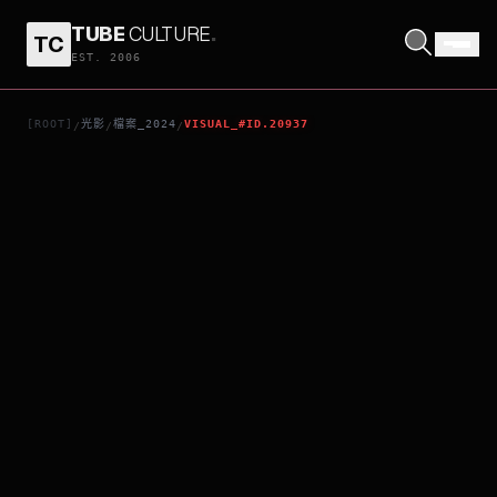
TUBE
CULTURE
.
TC
小勇士大冒險
EST. 2006
[ROOT]
光影
檔案_2024
VISUAL_#ID.20937
/
/
/