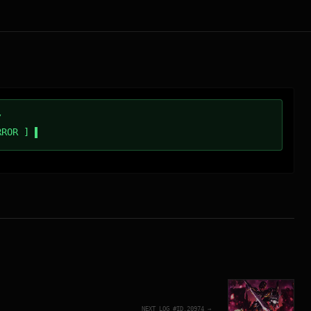
/
RROR ]
NEXT_LOG_#ID.
20974
→