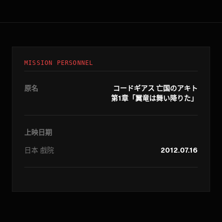
MISSION PERSONNEL
原名
コードギアス 亡国のアキト
第1章「翼竜は舞い降りた」
上映日期
日本
戲院
2012.07.16