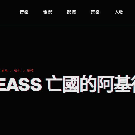
音樂
電影
影集
玩樂
人物
 神秘 / 科幻 / 驚慄
GEASS 亡國的阿