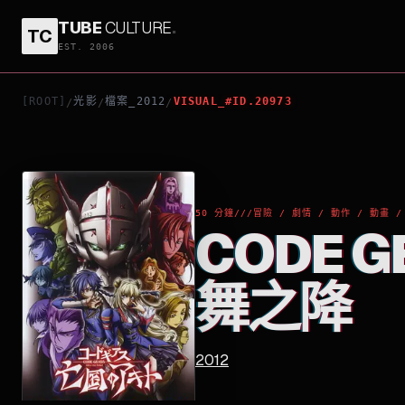
TUBE
CULTURE
.
TC
CODE GEASS 亡國的阿基德 第1章：翼龍飛舞之降
EST. 2006
[ROOT]
光影
檔案_2012
VISUAL_#ID.20973
/
/
/
50 分鐘
///
冒險 / 劇情 / 動作 / 動畫 /
CODE 
舞之降
2012