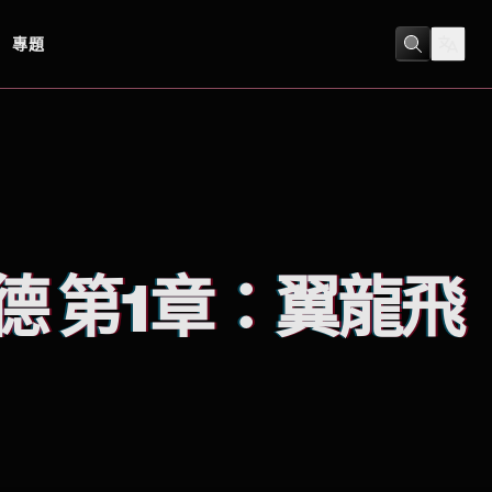
專題
冒險
/
劇情
基德 第1章：翼龍飛