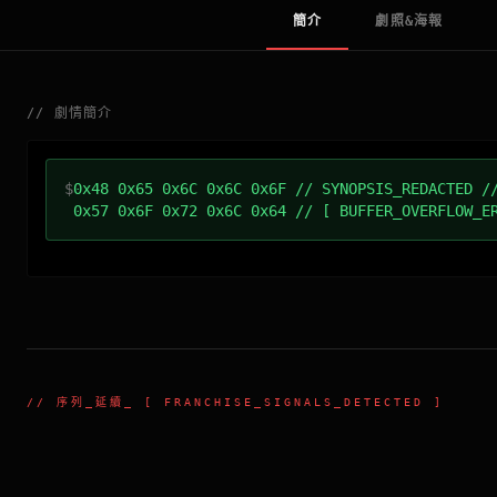
簡介
劇照&海報
//
劇情簡介
$
0x48 0x65 0x6C 0x6C 0x6F // SYNOPSIS_REDACTED /
0x57 0x6F 0x72 0x6C 0x64 // [ BUFFER_OVERFLOW_E
//
序列_延續
_ [ FRANCHISE_SIGNALS_DETECTED ]