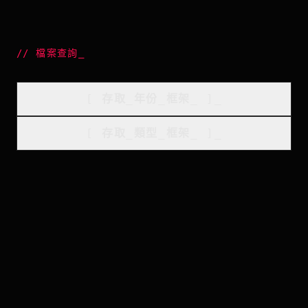
//
檔案查詢
_
[
存取_年份_框架
_
]_
[
存取_類型_框架
_
]_