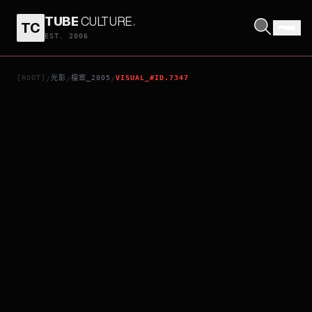
TUBE
CULTURE
.
TC
BLOODRAYNE
EST. 2006
[ROOT]
光影
檔案_2005
VISUAL_#ID.7347
/
/
/