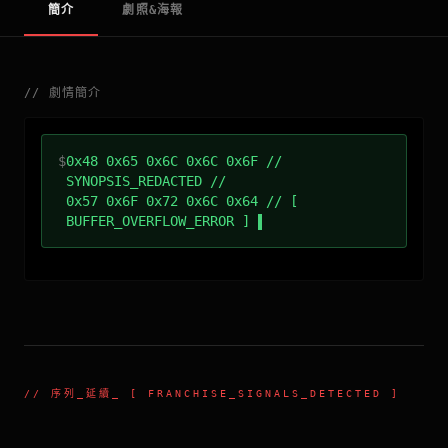
簡介
劇照&海報
//
劇情簡介
$
0x48 0x65 0x6C 0x6C 0x6F //
SYNOPSIS_REDACTED //
0x57 0x6F 0x72 0x6C 0x64 // [
BUFFER_OVERFLOW_ERROR ]
//
序列_延續
_ [ FRANCHISE_SIGNALS_DETECTED ]