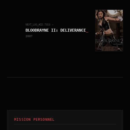
NEXT_LOG_#ID.
7353
→
BLOODRAYNE II: DELIVERANCE
_
2007
MISSION PERSONNEL