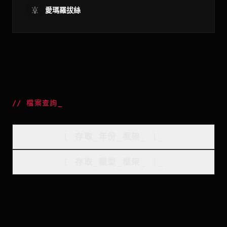
愛瑪羅拔絲
//
檔案查詢
_
[
存取_年份_框架
_
]_
[
存取_類型_框架
_
]_