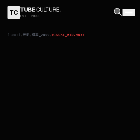
TUBE
CULTURE
.
TC
THE WINNING SEASON
EST. 2006
[ROOT]
光影
檔案_2009
VISUAL_#ID.9637
/
/
/