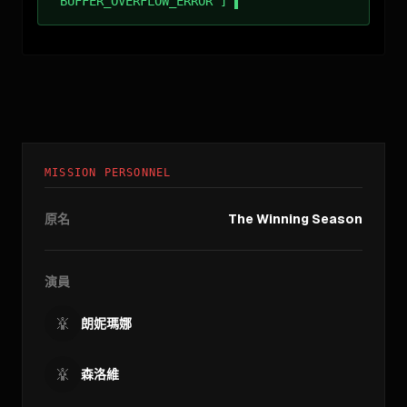
BUFFER_OVERFLOW_ERROR ]
MISSION PERSONNEL
原名
The Winning Season
演員
朗妮瑪娜
森洛維