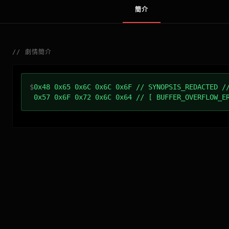
簡介
//
劇情簡介
$
0x48 0x65 0x6C 0x6C 0x6F // SYNOPSIS_REDACTED /
0x57 0x6F 0x72 0x6C 0x64 // [ BUFFER_OVERFLOW_E