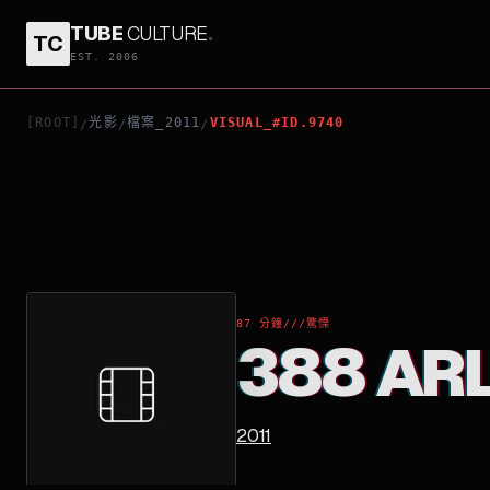
TUBE
CULTURE
.
TC
388 ARLETTA AVENUE
EST. 2006
[ROOT]
光影
檔案_2011
VISUAL_#ID.9740
/
/
/
87 分鐘
///
驚慄
388 AR
2011