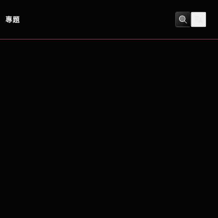
專題
驚慄