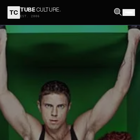
TUBE
CULTURE
.
TC
EST. 2006