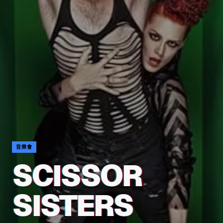
音樂會
SCISSOR
SISTERS