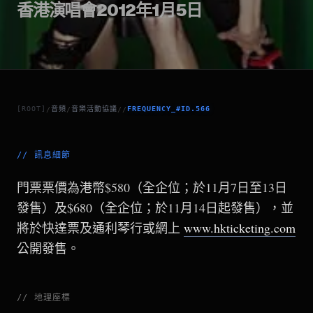
香港演唱會2012年1月5日
[ROOT]
音頻
音樂活動協議
FREQUENCY_#ID.566
/
/
/
/
//
訊息細節
門票票價為港幣$580（全企位；於11月7日至13日
發售）及$680（全企位；於11月14日起發售），並
將於快達票及通利琴行或網上
www.hkticketing.com
公開發售。
//
地理座標