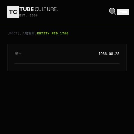
TUBE
CULTURE
.
TC
EST. 2006
// ENTITY_#ID.
1700
ARMIE HAMMER
[ROOT]
人物簡介
ENTITY_#ID.1700
/
/
出生
1986.08.28