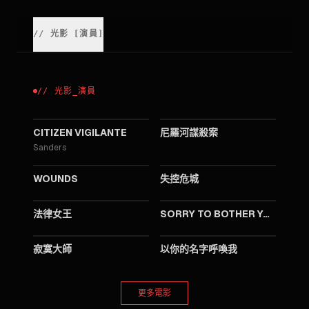
//
光影
[
演員
]
//
光影
_
演員
2026
2021
CITIZEN VIGILANTE
尼羅河謀殺案
Sanders
2019
2018
WOUNDS
失控危城
2018
2018
法律女王
SORRY TO BOTHER YOU
2017
2017
寂寞大師
以你的名字呼喚我
更多電影