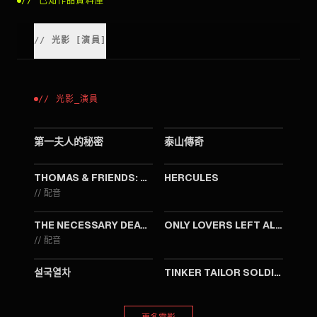
//
已知作品資料庫
//
光影
[
演員
]
//
光影
_
演員
2016
2016
第一夫人的秘密
泰山傳奇
2015
2014
THOMAS & FRIENDS: SODOR'S LEGEND OF THE LOST TREASURE
HERCULES
//
配音
2013
2013
THE NECESSARY DEATH OF CHARLIE COUNTRYMAN
ONLY LOVERS LEFT ALIVE
//
配音
2013
2011
설국열차
TINKER TAILOR SOLDIER SPY