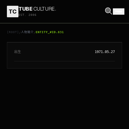
TUBE
CULTURE
.
TC
EST. 2006
// ENTITY_#ID.
831
PAUL BETTANY
[ROOT]
人物簡介
ENTITY_#ID.831
/
/
出生
1971.05.27