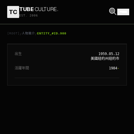
TUBE
CULTURE
.
TC
EST. 2006
// ENTITY_#ID.
900
榮雷姆斯
[ROOT]
人物簡介
ENTITY_#ID.900
/
/
出生
1959.05.12
美國紐約州紐約市
活躍年間
1984
-