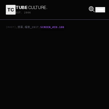
TUBE
CULTURE
.
TC
13 REASONS WHY
EST. 2006
[ROOT]
熒幕
檔案_2017
SCREEN_#ID.106
/
/
/