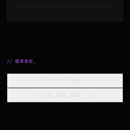
//
檔案查詢
_
[
存取_年份_框架
_
]_
[
存取_類型_框架
_
]_