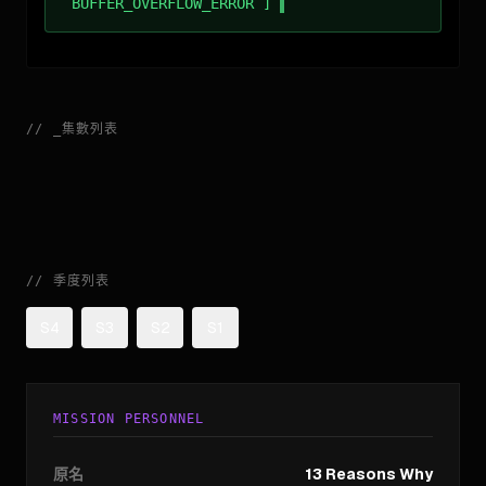
BUFFER_OVERFLOW_ERROR ]
//
_
集數列表
//
季度列表
S4
S3
S2
S1
MISSION PERSONNEL
原名
13 Reasons Why