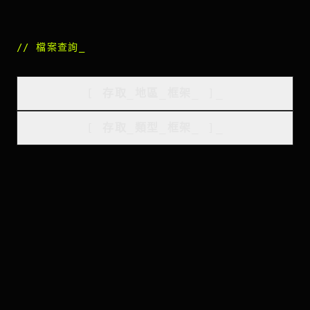
//
檔案查詢
_
[
存取_地區_框架
_
]_
[
存取_類型_框架
_
]_