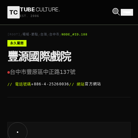
TUBE
CULTURE
.
TC
豐源國際戲院
EST. 2006
打開座標
↗
[ROOT]
場域·節點
台灣
台中市
NODE_#ID.188
/
/
/
/
永久關閉
豐源國際戲院
台中市豐原區中正路137號
+886-4-25260036
官方網站
//
電話號碼
//
網站